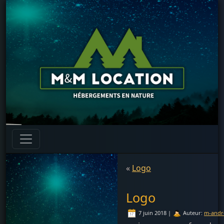
«
Logo
Logo
7 juin 2018 |
Auteur:
m-andr