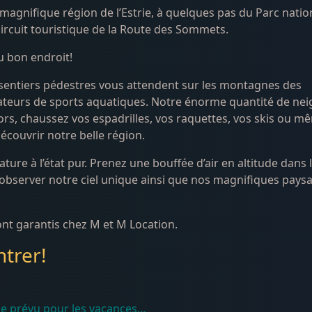
a magnifique région de l’Estrie, à quelques pas du Parc natio
ircuit touristique de la Route des Sommets.
u bon endroit!
 sentiers pédestres vous attendent sur les montagnes des
mateurs de sports aquatiques. Notre énorme quantité de nei
lors, chaussez vos espadrilles, vos raquettes, vos skis ou m
écouvrir notre belle région.
ature à l’état pur. Prenez une bouffée d’air en altitude dans 
 observer notre ciel unique ainsi que nos magnifiques pays
ont garantis chez M et M Location.
ntrer!
de prévu pour les vacances…