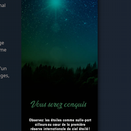
nal
ge
ême
l’un
ages,