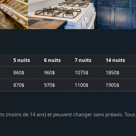
5 nuits
6 nuits
7 nuits
14 nuits
860$
960$
1075$
1850$
870$
970$
1100$
1905$
nts (moins de 14 ans) et peuvent changer sans préavis. Tous