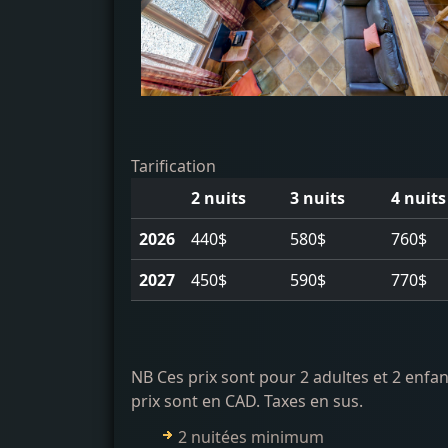
Tarification
2 nuits
3 nuits
4 nuits
2026
440$
580$
760$
2027
450$
590$
770$
NB Ces prix sont pour 2 adultes et 2 enfa
prix sont en CAD. Taxes en sus.
2 nuitées minimum